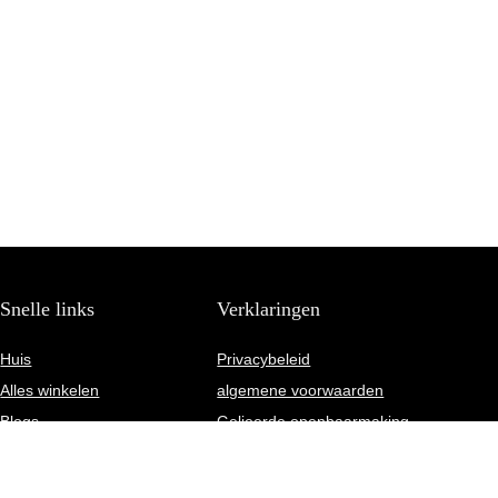
Snelle links
Verklaringen
Huis
Privacybeleid
Alles winkelen
algemene voorwaarden
Blogs
Gelieerde openbaarmaking
Onze webshops
Adverteren