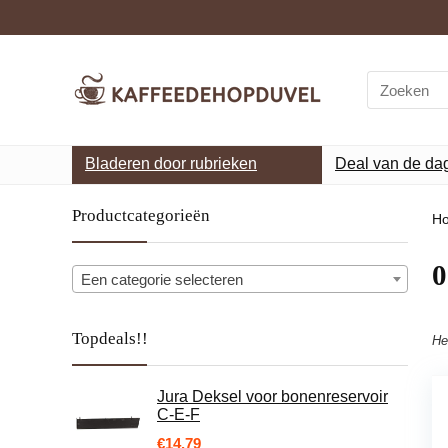
Search
for:
Bladeren door rubrieken
Deal van de da
Productcategorieën
H
‎
Een categorie selecteren
Topdeals!!
He
Jura Deksel voor bonenreservoir
C-E-F
€
14.79