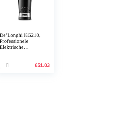
De’Longhi KG210,
Professionele
Elektrische
Koffiemolen,
Roestvrijstalen
Mesjes, Verstelbare
€
51.03
Kopjescapaciteit en
Maalgraad,
Eenvoudig in
Gebruik, Capaciteit
90g, 170W, Zwart