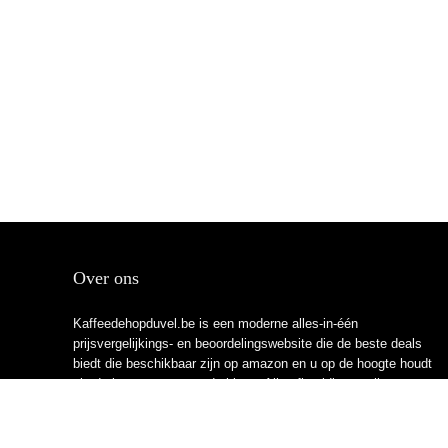
Over ons
Kaffeedehopduvel.be is een moderne alles-in-één
prijsvergelijkings- en beoordelingswebsite die de beste deals
biedt die beschikbaar zijn op amazon en u op de hoogte houdt
via de laatst toegevoegde blogs. Alle afbeeldingen zijn
auteursrechtelijk beschermd door hun respectievelijke
eigenaren. Alle geciteerde inhoud is afgeleid van hun
respectievelijke bronnen.