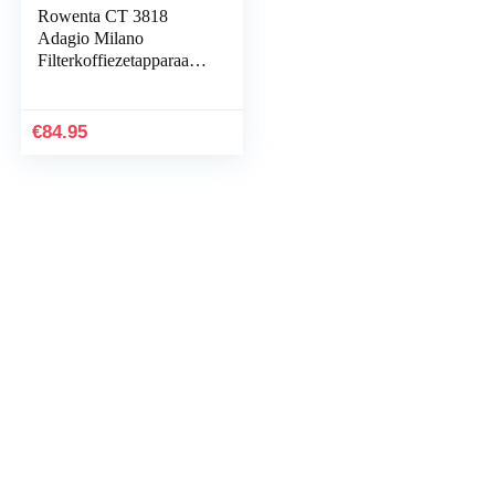
Rowenta CT 3818
Adagio Milano
Filterkoffiezetapparaat,
Roestvrij Staal, 10-15
Kopjes, 850 Watt, 1.5
L, Zwart
€
84.95