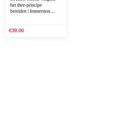
het thee-principe
bereiden | Immersion
Dripper Switch | Made
in Japan, maat 02, zwart
€
39.00