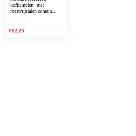
koffiemolen | met
roestvrijstalen container
| doorzichtig deksel |
Red Ruby/metallic
rood/wit
€
52.29