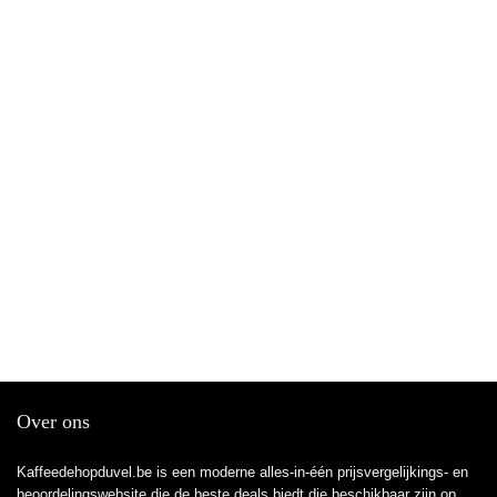
Over ons
Kaffeedehopduvel.be is een moderne alles-in-één prijsvergelijkings- en
beoordelingswebsite die de beste deals biedt die beschikbaar zijn op