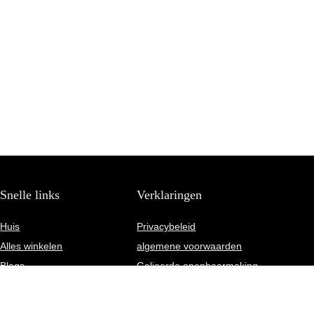
Snelle links
Verklaringen
Huis
Privacybeleid
Alles winkelen
algemene voorwaarden
Blogs
Gelieerde openbaarmaking
Onze webshops
Adverteren