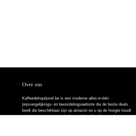
Over ons
Kaffeedehopduvel.be is een moderne alles-in-één
prijsvergelijkings- en beoordelingswebsite die de beste deals
biedt die beschikbaar zijn op amazon en u op de hoogte houdt
via de laatst toegevoegde blogs. Alle afbeeldingen zijn
auteursrechtelijk beschermd door hun respectievelijke
eigenaren. Alle geciteerde inhoud is afgeleid van hun
respectievelijke bronnen.