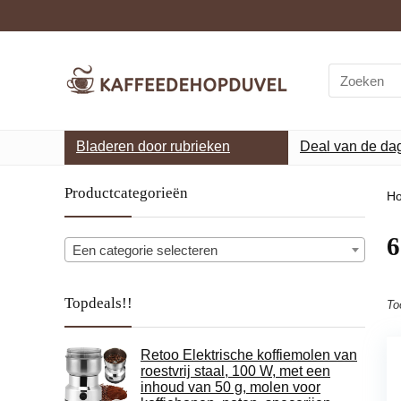
Search
for:
Bladeren door rubrieken
Deal van de da
Productcategorieën
H
‎
Een categorie selecteren
Topdeals!!
To
Retoo Elektrische koffiemolen van
roestvrij staal, 100 W, met een
inhoud van 50 g, molen voor