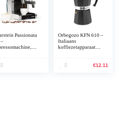
arstein Passionata
Orbegozo KFN 610 –
 –
Italiaans
pressomachine,
koffiezetapparaat
pressomachine,
van aluminium,
ffiemachine, 1350
capaciteit: 6 kopjes,
t, 1,25 liter,
ergonomische
€
12.11
tomatische
handgreep,
ukvermindering,
veiligheidsventiel,
clusief
afneembaar filter,
lkschuimmondstu
zwart
voor het bereiden
n cappuccino,
lver