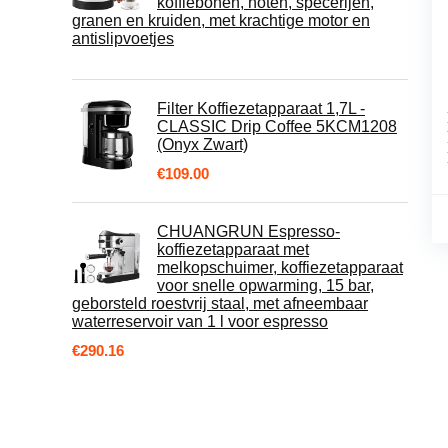
koffiebonen, noten, specerijen,
granen en kruiden, met krachtige motor en
antislipvoetjes
Filter Koffiezetapparaat 1,7L -
CLASSIC Drip Coffee 5KCM1208
(Onyx Zwart)
€
109.00
CHUANGRUN Espresso-
koffiezetapparaat met
melkopschuimer, koffiezetapparaat
voor snelle opwarming, 15 bar,
geborsteld roestvrij staal, met afneembaar
waterreservoir van 1 l voor espresso
€
290.16