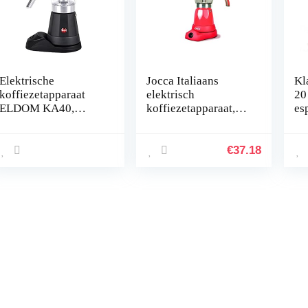
Elektrische
Jocca Italiaans
Kl
koffiezetapparaat
elektrisch
20
ELDOM KA40,
koffiezetapparaat,
es
Italiaans type
480 W
es
(percolator), 6
ko
kopjes, 480 W
wat
€
37.18
au
dr
in
me
k 
va
zi