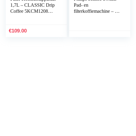
1,7L – CLASSIC Drip
Pad- en
Coffee 5KCM1208
filterkoffiemachine – 7
(Onyx Zwart)
Koppen koffie –
Waterreservoir 1 liter –
Intensiteitselectie –
€
109.00
Filter koffie –
Thermische kan –
Geschikt voor Senseo
pads – Zwart –
HD6592/80