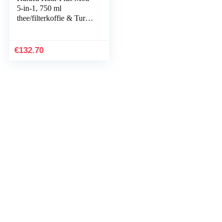
5-in-1, 750 ml
thee/filterkoffie & Turks
koffiezetapparaat Rosie
Brown, voor koffie,
thee, melkverwarming,
€
132.70
melkdrank en Turkse
koffie, 1385 W, 5 + 5
kopjes