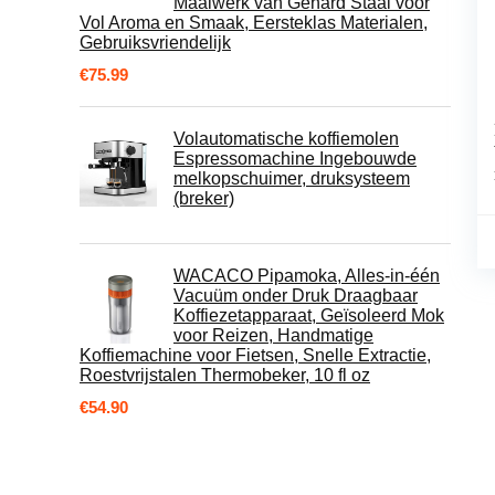
Maalwerk van Gehard Staal voor
Vol Aroma en Smaak, Eersteklas Materialen,
Gebruiksvriendelijk
€
75.99
Volautomatische koffiemolen
Espressomachine Ingebouwde
melkopschuimer, druksysteem
(breker)
WACACO Pipamoka, Alles-in-één
Vacuüm onder Druk Draagbaar
Koffiezetapparaat, Geïsoleerd Mok
voor Reizen, Handmatige
Koffiemachine voor Fietsen, Snelle Extractie,
Roestvrijstalen Thermobeker, 10 fl oz
€
54.90