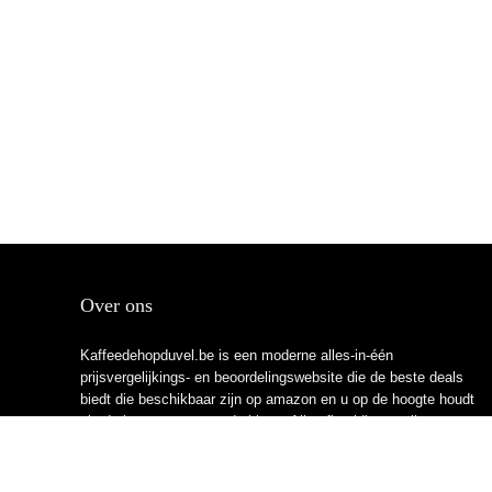
Over ons
Kaffeedehopduvel.be is een moderne alles-in-één
prijsvergelijkings- en beoordelingswebsite die de beste deals
biedt die beschikbaar zijn op amazon en u op de hoogte houdt
via de laatst toegevoegde blogs. Alle afbeeldingen zijn
auteursrechtelijk beschermd door hun respectievelijke
eigenaren. Alle geciteerde inhoud is afgeleid van hun
respectievelijke bronnen.