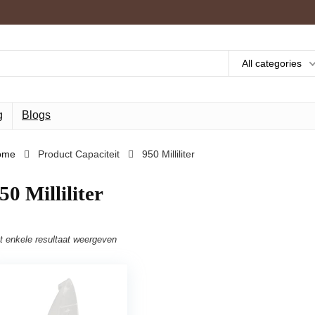
All categories
g
Blogs
ome
Product Capaciteit
‎950 Milliliter
950 Milliliter
t enkele resultaat weergeven