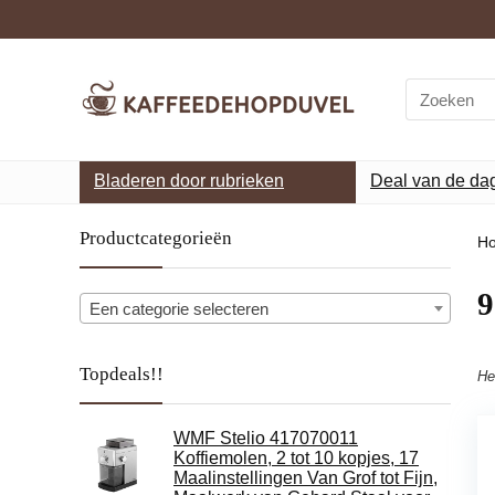
Search
for:
Bladeren door rubrieken
Deal van de da
Productcategorieën
H
‎
Een categorie selecteren
Topdeals!!
He
WMF Stelio 417070011
Koffiemolen, 2 tot 10 kopjes, 17
Maalinstellingen Van Grof tot Fijn,