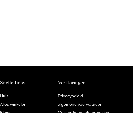
Snelle links
Verklaringen
Huis
Privacybeleid
Alles winkelen
algemene voorwaarden
Blogs
Gelieerde openbaarmaking
Onze webshops
Adverteren