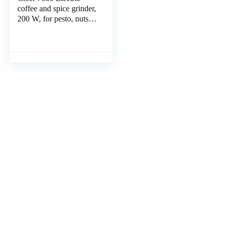
coffee and spice grinder,
200 W, for pesto, nuts
and grains, up to 70 g of
coffee beans, removable
stainless steel holder,
black