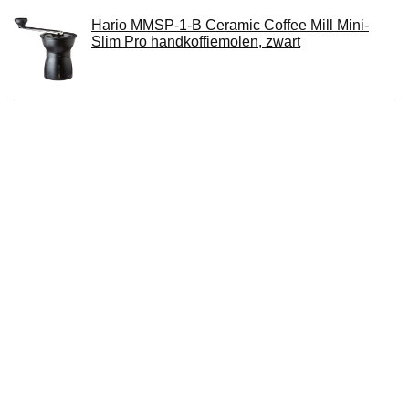
Hario MMSP-1-B Ceramic Coffee Mill Mini-
Slim Pro handkoffiemolen, zwart
Russell Hobbs Waterkoker, retro rood, 1,7 l,
2400 W, snelkookfunctie,
watertemperatuurweergave in retrodesign,
vulniveaumarkering, geoptimaliseerde
schenktuit, vintage 21670-70
Espresso Machine Accessories Box Container
Koffie Grind Dump Bin Waste Bin Koffie
Accessoires Barista Tools (Color : Black)