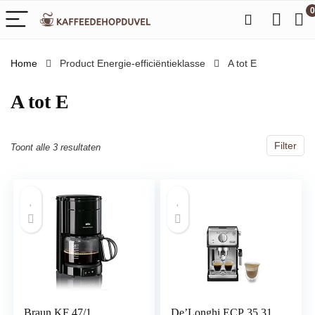
0
Home
Product Energie-efficiëntieklasse
‎A tot E
‎A tot E
Filter
Toont alle 3 resultaten
Braun KF 47/1
De’Longhi ECP 35.31