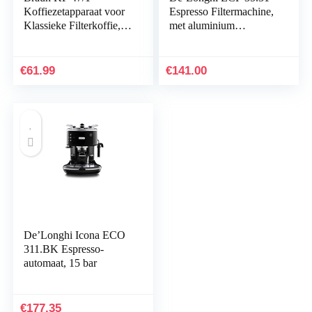
Koffiezetapparaat voor
Espresso Filtermachine,
Klassieke Filterkoffie,
met aluminium
Aromatische Koffie
afwerking, professioneel
Dankzij Optibrew-
melkschuim mondstuk,
Systeem, Druppelstop,
filterinzetstuk voor 1 of
€
61.99
€
141.00
Automatische
2 kopjes, ook geschikt
Uitschakeling, Zwart,
voor pads, zwart-zilver
220-230V || 50-60Hz
De’Longhi Icona ECO
311.BK Espresso-
automaat, 15 bar
€
177.35