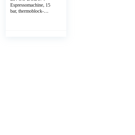
Espressomachine, 15
bar, thermoblock-
verwarming,
stoommondstuk voor
cappuccino, warme
melk, retro look, blauw,
1350 W