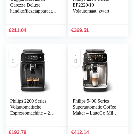
Carezza Deluxe
EP2220/10
handkoffiezetapparaat
Volautomaat, zwart
voor gemalen koffie en
pads, 230V, 50Hz,
1900W, grijs/zwart
€
211.04
€
369.51
Philips 2200 Series
Philips 5400 Series
Volautomatische
Superautomatic Coffee
Espressomachine – 2
Maker – LatteGo Milk
Koffies, Touch Display,
System, 12 Coffee
Klassieke
Varieties, Intuitive
Melkopschuimer,
Display, 4 User Profiles,
€
192.79
€
412.14