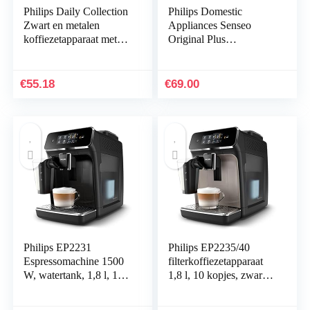
Philips Daily Collection
Philips Domestic
Zwart en metalen
Appliances Senseo
koffiezetapparaat met
Original Plus
glazen kan
Koffiepadapparaat. 2
Koffievariaties. Zet 1 of
2 Kopjes Tegelijk. 0.7L
€
55.18
€
69.00
Waterreservoir. Matte
afwerking. Intensiteit
selectie. Zwart
(CSA210/60)
Philips EP2231
Philips EP2235/40
Espressomachine 1500
filterkoffiezetapparaat
W, watertank, 1,8 l, 15
1,8 l, 10 kopjes, zwart
bar, 12 instellingen,
koffiezetapparaat
maalwerk, 3