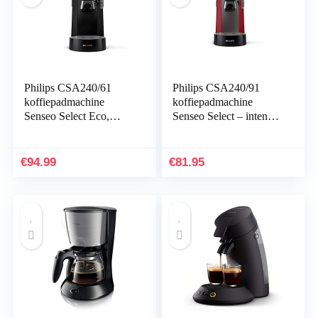
Philips CSA240/61
Philips CSA240/91
koffiepadmachine
koffiepadmachine
Senseo Select Eco,
Senseo Select – intens
Intensity Plus, Crema
rood
Plus, memo-functie,
zwart
€
94.99
€
81.95