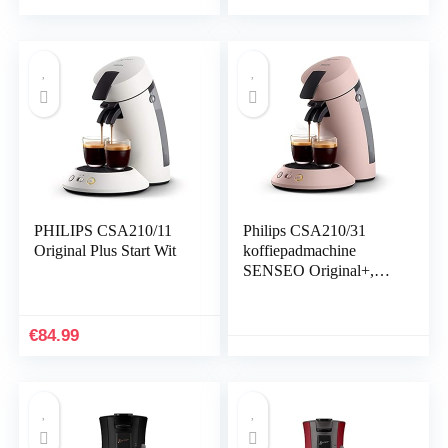
Keramische Maler, Mat
Chrome (EP5447/90)
Zwart (EP2220/10)
PHILIPS CSA210/11
Philips CSA210/31
Original Plus Start Wit
koffiepadmachine
SENSEO Original+,
Roze
€
84.99