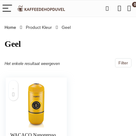
0
Home
Product Kleur
‎Geel
‎Geel
Filter
Het enkele resultaat weergeven
WACACO Nanopresso