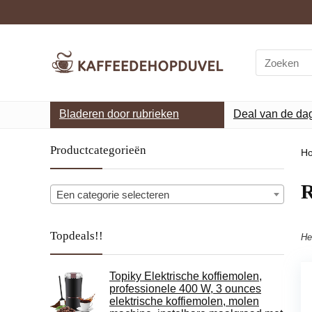
Search
for:
Bladeren door rubrieken
Deal van de da
Productcategorieën
H
‎
Een categorie selecteren
Topdeals!!
He
Topiky Elektrische koffiemolen,
professionele 400 W, 3 ounces
elektrische koffiemolen, molen