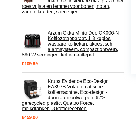
machine, instelbare maalgraad met
roestvrijstalen lemmet voor bonen, noten,
zaden, kruiden, specerijen
Arzum Okka Minio Duo OK006-N
Koffiezetapparaat, 1-8 kopjes,
wasbare koffiekan, akoestisch
alarmsysteem, compact ontwerp,
880 W vermogen, koffiemaatlepel
€
109.99
Krups Evidence Eco-Design
EA897B Volautomatische
koffiemachine, Eco-design -
duurzaam ontworpen, 62%
gerecycled plastic, Quattro Force,
melkdranken, 8 koffierecepten
€
459.00