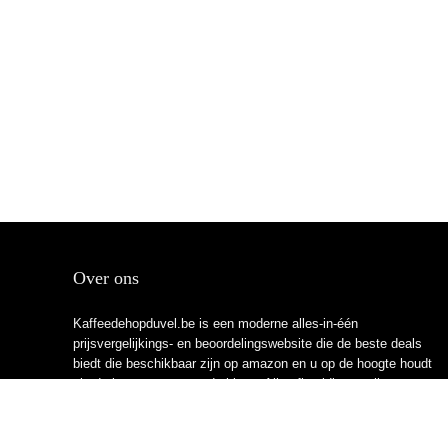
Over ons
Kaffeedehopduvel.be is een moderne alles-in-één
prijsvergelijkings- en beoordelingswebsite die de beste deals
biedt die beschikbaar zijn op amazon en u op de hoogte houdt
via de laatst toegevoegde blogs. Alle afbeeldingen zijn
auteursrechtelijk beschermd door hun respectievelijke
eigenaren. Alle geciteerde inhoud is afgeleid van hun
respectievelijke bronnen.