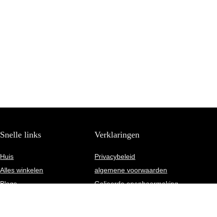
Snelle links
Verklaringen
Huis
Privacybeleid
Alles winkelen
algemene voorwaarden
Blogs
Gelieerde openbaarmaking
Onze webshops
Adverteren