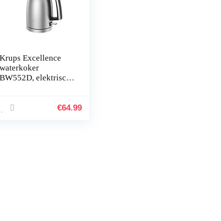
Krups Excellence
waterkoker
BW552D, elektrische
RVS waterkoker,
draadloos, 1,7 liter
inhoud, automatische
€
64.99
uitschakeling, 2400
watt