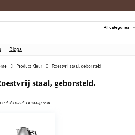
All categories
g
Blogs
ome
Product Kleur
‎Roestvrij staal, geborsteld.
Roestvrij staal, geborsteld.
t enkele resultaat weergeven