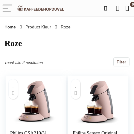
0
Home
Product Kleur
‎Roze
‎Roze
Filter
Toont alle 2 resultaten
Philips CSA210/31
Philips Senseo Original