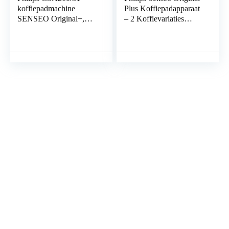
koffiepadmachine
Plus Koffiepadapparaat
SENSEO Original+,
– 2 Koffievariaties
Roze
(Mild en Intens) – Zet 1
of 2 Kopjes Tegelijk –
0.7 Liter Waterreservoir
– Matte afwerking –
Intensiteit selectie –
Roze – CSA210/30