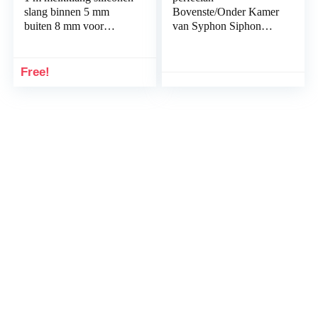
slang binnen 5 mm
Bovenste/Onder Kamer
buiten 8 mm voor
van Syphon Siphon
Philips Senseo
Vacuüm
melkreservoir
Koffiezetapparaat
5Cup/3Cup – Duidelijk,
Free!
3Cup Bovenste