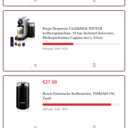
0
Krups Nespresso CitiZ&Milk XN761B
koffiecupmachine, 19 bar, Inclusief Aeroccino,
Melkopschuimer, Cappuccino’s, Zilver
Already Sold: 40%
0
€
27.00
Bosch Elektrische Koffiemolen, TSM6A011W,
Zwart
Already Sold: 89%