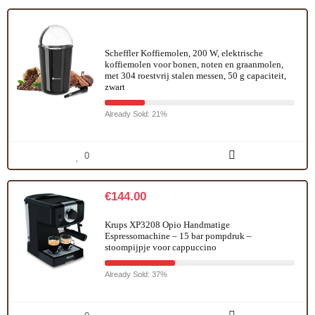
Scheffler Koffiemolen, 200 W, elektrische
koffiemolen voor bonen, noten en graanmolen,
met 304 roestvrij stalen messen, 50 g capaciteit,
zwart
Already Sold: 21%
0
€
144.00
Krups XP3208 Opio Handmatige
Espressomachine – 15 bar pompdruk –
stoompijpje voor cappuccino
Already Sold: 37%