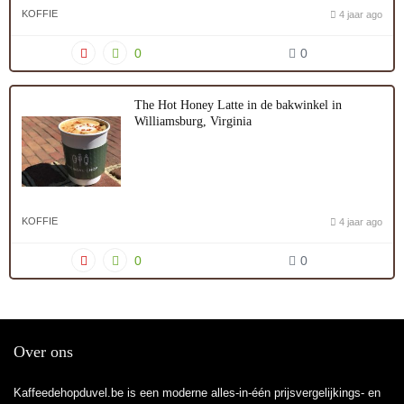
KOFFIE
4 jaar ago
0
0
The Hot Honey Latte in de bakwinkel in
Williamsburg, Virginia
KOFFIE
4 jaar ago
0
0
Over ons
Kaffeedehopduvel.be is een moderne alles-in-één prijsvergelijkings- en