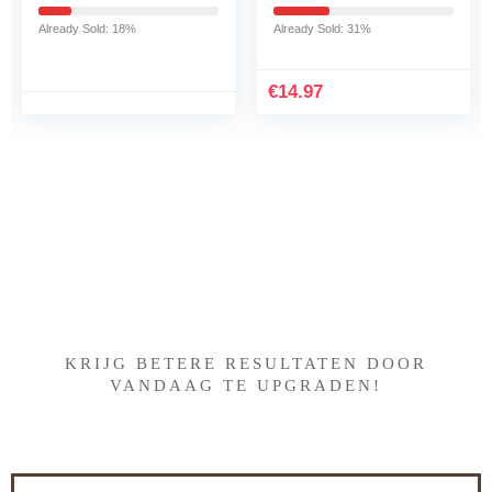
staal, blauw
glijplank van nylon
geschikt voor Senseo
Already Sold: 18%
Already Sold: 31%
koffiezetapparaat
HD6554/68,
koffiezetapparaat
€
14.97
accessoire pad, 40 * 23
cm, zwart
Iets interessants gevonden
?
KRIJG BETERE RESULTATEN DOOR
VANDAAG TE UPGRADEN!