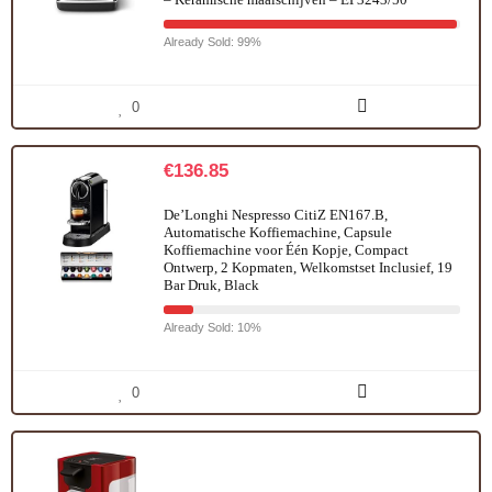
Already Sold: 99%
0
€
136.85
De’Longhi Nespresso CitiZ EN167.B,
Automatische Koffiemachine, Capsule
Koffiemachine voor Één Kopje, Compact
Ontwerp, 2 Kopmaten, Welkomstset Inclusief, 19
Bar Druk, Black
Already Sold: 10%
0