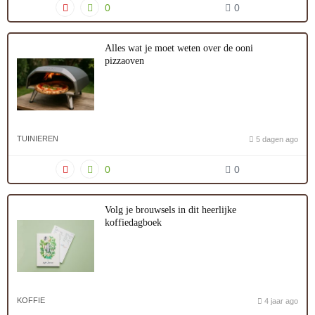
0
0
Alles wat je moet weten over de ooni
pizzaoven
TUINIEREN
5 dagen ago
0
0
Volg je brouwsels in dit heerlijke
koffiedagboek
KOFFIE
4 jaar ago