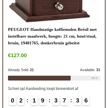
Lali
van
note
et
stal
ies
.
PEUGEOT Handmatige koffiemolen Brésil met
Alre
instelbare maalwerk, hoogte: 21 cm, hout/staal,
bruin, 19401765, donkerbruin gebeitst
Schi
€
127.00
le:
26
0
69 %
Already Sold:
21
Available:
31
CO
68 %
Schiet op! Aanbieding loopt binnenkort af
0
2
1
9
3
7
3
5