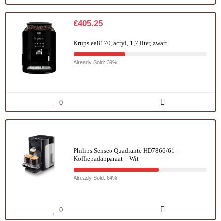
€
405.25
Krups ea8170, acryl, 1,7 liter, zwart
Already Sold: 39%
0
Philips Senseo Quadrante HD7866/61 –
Koffiepadapparaat – Wit
Already Sold: 64%
0