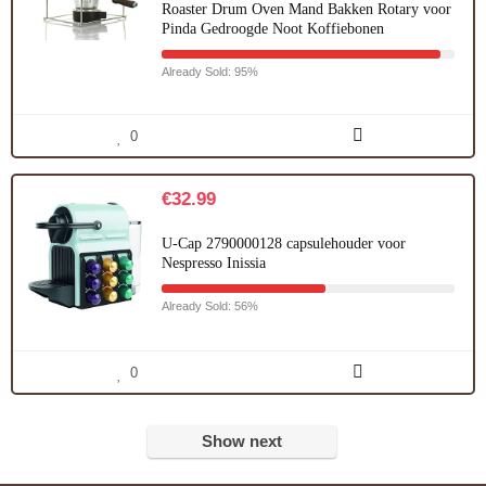
Roaster Drum Oven Mand Bakken Rotary voor
Pinda Gedroogde Noot Koffiebonen
Already Sold: 95%
0
€
32.99
U-Cap 2790000128 capsulehouder voor
Nespresso Inissia
Already Sold: 56%
0
Show next