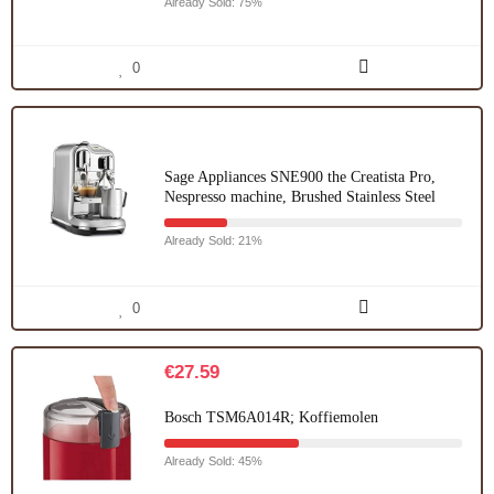
Already Sold: 75%
0
Sage Appliances SNE900 the Creatista Pro,
Nespresso machine, Brushed Stainless Steel
Already Sold: 21%
0
€
27.59
Bosch TSM6A014R; Koffiemolen
Already Sold: 45%