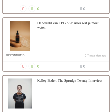
0
0
De wereld van CBG olie: Alles wat je moet
weten
GEZONDHEID
7 maanden ago
0
0
Kelley Bader: The Sprudge Twenty Interview