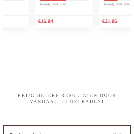
Already Sold: 55%
Already Sold: 29%
€
16.84
€
31.86
Iets interessants gevonden
?
KRIJG BETERE RESULTATEN DOOR
VANDAAG TE UPGRADEN!