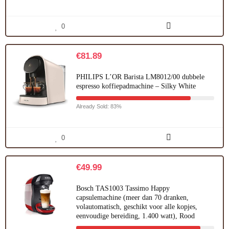
0
€
81.89
PHILIPS L’OR Barista LM8012/00 dubbele
espresso koffiepadmachine – Silky White
Already Sold: 83%
0
€
49.99
Bosch TAS1003 Tassimo Happy
capsulemachine (meer dan 70 dranken,
volautomatisch, geschikt voor alle kopjes,
eenvoudige bereiding, 1.400 watt), Rood