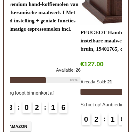
Lali
van
note
et
stal
ies
.
PEUGEOT Handmatige koffiemolen Brésil met
Alre
instelbare maalwerk, hoogte: 21 cm, hout/staal,
bruin, 19401765, donkerbruin gebeitst
Schi
€
127.00
le:
26
0
69 %
Already Sold:
21
Available:
31
CO
68 %
Schiet op! Aanbieding loopt binnenkort af
0
2
1
8
0
2
1
5
6