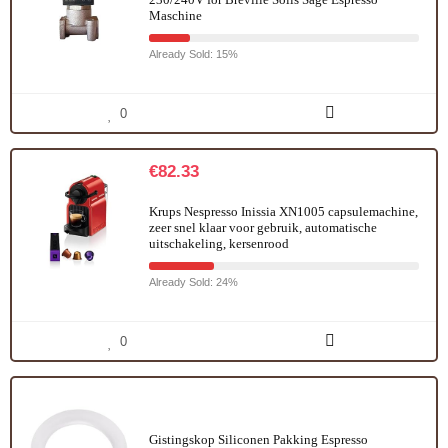
Maschine
Already Sold: 15%
0
€
82.33
Krups Nespresso Inissia XN1005 capsulemachine,
zeer snel klaar voor gebruik, automatische
uitschakeling, kersenrood
Already Sold: 24%
0
Gistingskop Siliconen Pakking Espresso