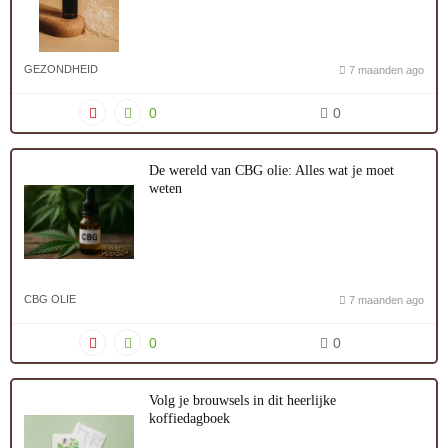
GEZONDHEID
7 maanden ago
0
0
De wereld van CBG olie: Alles wat je moet
weten
CBG OLIE
7 maanden ago
0
0
Volg je brouwsels in dit heerlijke
koffiedagboek