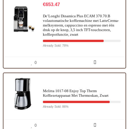
€
653.47
De’Longhi Dinamica Plus ECAM 370.70.B
volautomatische koffiemachine met LatteCrema-
melksysteem, cappuccino en espresso met één
druk op de knop, 3,5 inch TFT-touchscreen,
koffiepotfunctie, zwart
Already Sold: 78%
0
Melitta 1017-08 Enjoy Top Therm
Koffiezetapparaat Met Thermoskan, Zwart
Already Sold: 86%
0