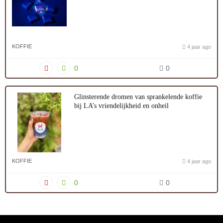
KOFFIE
4 jaar ago
0
0
Glinsterende dromen van sprankelende koffie
bij LA’s vriendelijkheid en onheil
KOFFIE
4 jaar ago
0
0