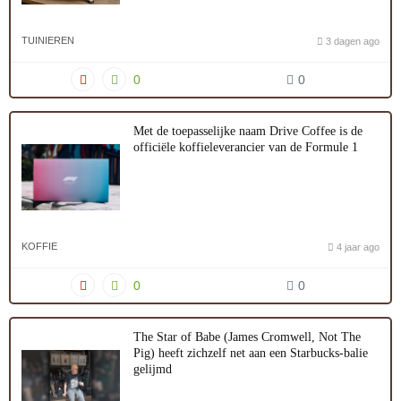
TUINIEREN
3 dagen ago
0
0
Met de toepasselijke naam Drive Coffee is de
officiële koffieleverancier van de Formule 1
KOFFIE
4 jaar ago
0
0
The Star of Babe (James Cromwell, Not The
Pig) heeft zichzelf net aan een Starbucks-balie
gelijmd