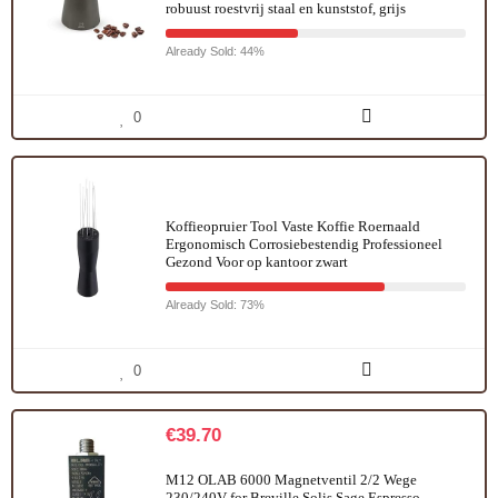
robuust roestvrij staal en kunststof, grijs
Already Sold: 44%
0
Koffieopruier Tool Vaste Koffie Roernaald
Ergonomisch Corrosiebestendig Professioneel
Gezond Voor op kantoor zwart
Already Sold: 73%
0
€
39.70
M12 OLAB 6000 Magnetventil 2/2 Wege
230/240V for Breville Solis Sage Espresso