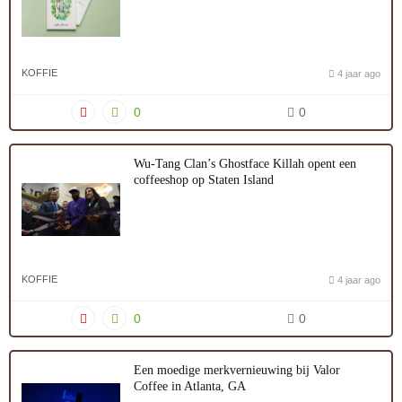
KOFFIE
4 jaar ago
0
0
Wu-Tang Clan’s Ghostface Killah opent een
coffeeshop op Staten Island
KOFFIE
4 jaar ago
0
0
Een moedige merkvernieuwing bij Valor
Coffee in Atlanta, GA