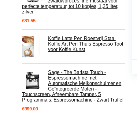
zwaluwproces, thermostaat voor
perfecte temperatuur, tot 10 kopjes, 1,25 liter,
zilver
€
81.55
Koffie Latte Pen Roestvrij Staal
Koffie Art Pen Thuis Espresso Tool
voor Koffie Kunst
Sage - The Barista Touch -
Espressomachine met
Automatische Melkopschuimer en
Geïntegreerde Molen -
Touchscreen, Afneembare Tamper, 5
Programma’s, Espressomachine - Zwart Truffel
€
999.00