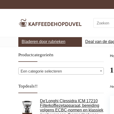
Search
for:
Bladeren door rubrieken
Deal van de da
Productcategorieën
H
‎
Een categorie selecteren
Topdeals!!
He
De'Longhi Clessidra ICM 17210
Filterkoffiezetapparaat, bereiding
volgens ECBC-normen en klassiek