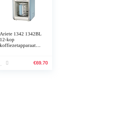
Ariete 1342 1342BL
12-kop
koffiezetapparaat
vintage, 2000 W,
blauw, kunststof, 2,1
liter
€
69.70