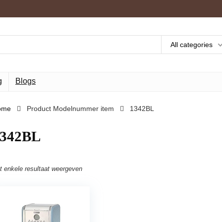
All categories
g
Blogs
ome
Product Modelnummer item
‎1342BL
1342BL
t enkele resultaat weergeven