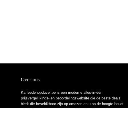
Over ons
Kaffeedehopduvel.be is een moderne alles-in-één
prijsvergelijkings- en beoordelingswebsite die de beste deals
biedt die beschikbaar zijn op amazon en u op de hoogte houdt
via de laatst toegevoegde blogs. Alle afbeeldingen zijn
auteursrechtelijk beschermd door hun respectievelijke
eigenaren. Alle geciteerde inhoud is afgeleid van hun
respectievelijke bronnen.