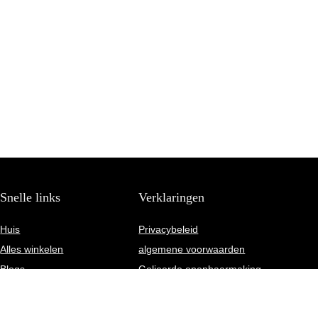
Snelle links
Verklaringen
Huis
Privacybeleid
Alles winkelen
algemene voorwaarden
Blogs
Gelieerde openbaarmaking
Onze webshops
Adverteren