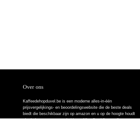
Over ons
Kaffeedehopduvel.be is een moderne alles-in-één
prijsvergelijkings- en beoordelingswebsite die de beste deals
biedt die beschikbaar zijn op amazon en u op de hoogte houdt
via de laatst toegevoegde blogs. Alle afbeeldingen zijn
auteursrechtelijk beschermd door hun respectievelijke
eigenaren. Alle geciteerde inhoud is afgeleid van hun
respectievelijke bronnen.