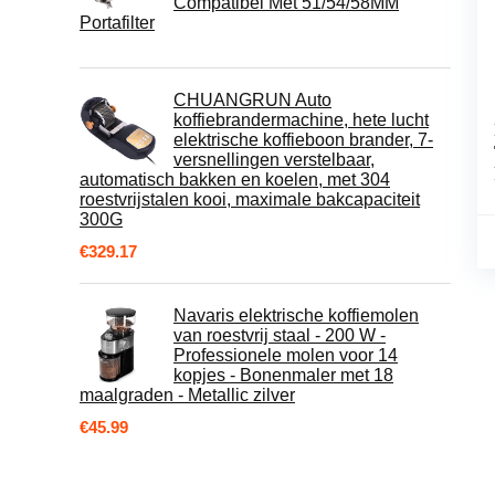
Compatibel Met 51/54/58MM
Portafilter
CHUANGRUN Auto
koffiebrandermachine, hete lucht
elektrische koffieboon brander, 7-
versnellingen verstelbaar,
automatisch bakken en koelen, met 304
roestvrijstalen kooi, maximale bakcapaciteit
300G
€
329.17
Navaris elektrische koffiemolen
van roestvrij staal - 200 W -
Professionele molen voor 14
kopjes - Bonenmaler met 18
maalgraden - Metallic zilver
€
45.99