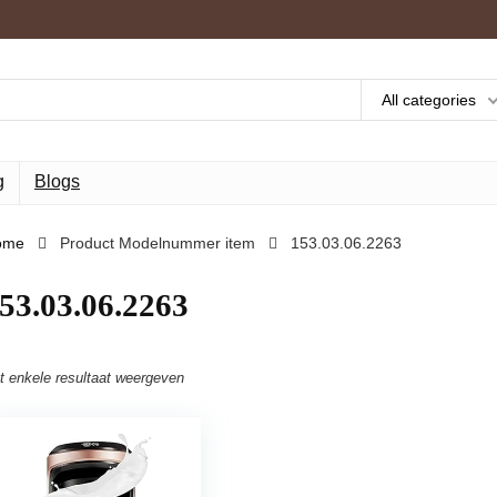
All categories
g
Blogs
ome
Product Modelnummer item
‎153.03.06.2263
153.03.06.2263
t enkele resultaat weergeven