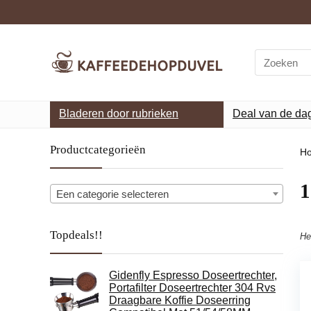
Search
for:
Bladeren door rubrieken
Deal van de da
Productcategorieën
H
‎
Een categorie selecteren
Topdeals!!
He
Gidenfly Espresso Doseertrechter,
Portafilter Doseertrechter 304 Rvs
Draagbare Koffie Doseerring