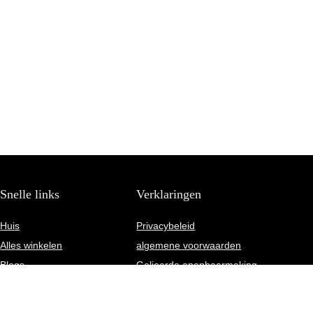
Snelle links
Verklaringen
Huis
Privacybeleid
Alles winkelen
algemene voorwaarden
Blogs
Gelieerde openbaarmaking
Onze webshops
Adverteren