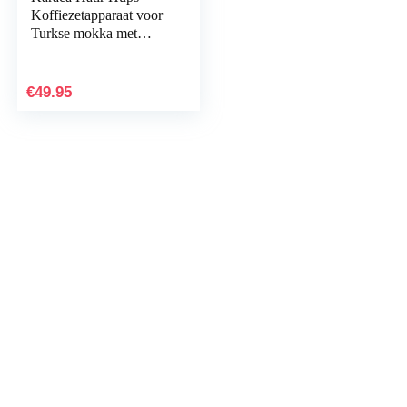
Koffiezetapparaat voor
Turkse mokka met
melk, beige,
melkverwarmingsmachi
ne, Turkse traditionele
€
49.95
koffiemachine voor
instantkoffie met melk