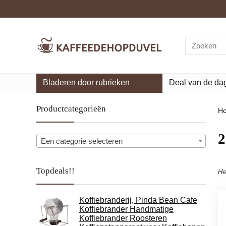
Search
for:
Bladeren door rubrieken
Deal van de da
Productcategorieën
H
‎
Een categorie selecteren
Topdeals!!
He
Koffiebranderij, Pinda Bean Cafe
Koffiebrander Handmatige
Koffiebrander Roosteren