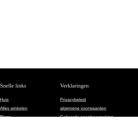
Snelle links
Verklaringen
Huis
Privacybeleid
Alles winkelen
algemene voorwaarden
Blogs
Gelieerde openbaarmaking
Onze webshops
Adverteren