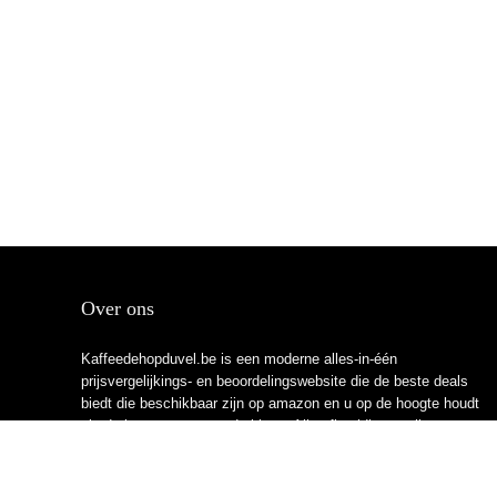
Over ons
Kaffeedehopduvel.be is een moderne alles-in-één
prijsvergelijkings- en beoordelingswebsite die de beste deals
biedt die beschikbaar zijn op amazon en u op de hoogte houdt
via de laatst toegevoegde blogs. Alle afbeeldingen zijn
auteursrechtelijk beschermd door hun respectievelijke
eigenaren. Alle geciteerde inhoud is afgeleid van hun
respectievelijke bronnen.