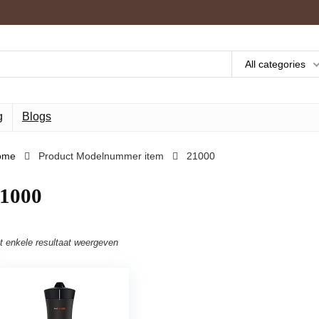
All categories
g
Blogs
ome
Product Modelnummer item
‎21000
21000
t enkele resultaat weergeven