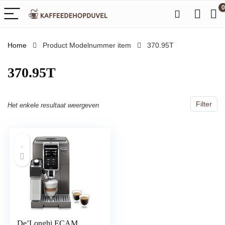
0
Home
Product Modelnummer item
‎370.95T
‎370.95T
Filter
Het enkele resultaat weergeven
De’Longhi ECAM