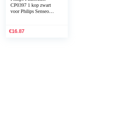
CP0397 1 kop zwart
voor Philips Senseo
Switch HD7892
HD6591 HD6592
HD6596
€
16.87