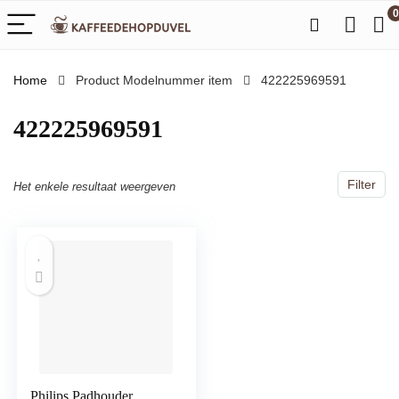
0
Home
Product Modelnummer item
‎422225969591
‎422225969591
Filter
Het enkele resultaat weergeven
Philips Padhouder