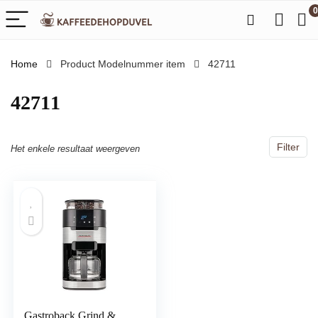
0
Home
Product Modelnummer item
‎42711
‎42711
Filter
Het enkele resultaat weergeven
Gastroback Grind &