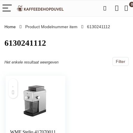
0
Home
Product Modelnummer item
‎6130241112
‎6130241112
Filter
Het enkele resultaat weergeven
WMF Stelio 417070011