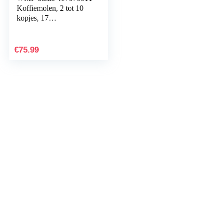
Koffiemolen, 2 tot 10
kopjes, 17
Maalinstellingen Van
Grof tot Fijn, Maalwerk
van Gehard Staal voor
€
75.99
Vol Aroma en Smaak,
Eersteklas Materialen,
Gebruiksvriendelijk