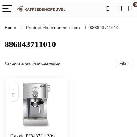
0
Home
Product Modelnummer item
‎886843711010
‎886843711010
Filter
Het enkele resultaat weergeven
Gaggia RI8437/11 Viva