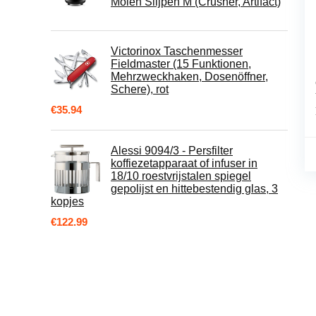
Molen Slijpen M (Crusher, Artifact)
Victorinox Taschenmesser
Fieldmaster (15 Funktionen,
Mehrzweckhaken, Dosenöffner,
Schere), rot
€
35.94
Alessi 9094/3 - Persfilter
koffiezetapparaat of infuser in
18/10 roestvrijstalen spiegel
gepolijst en hittebestendig glas, 3
kopjes
€
122.99