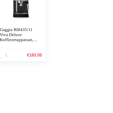
Gaggia RI8435/11
Viva Deluxe
Koffiezetapparaat,
espresso, handmatig,
voor gemalen en
wafels, 1025 W, 1 l,
€
183.55
zwart/zilver