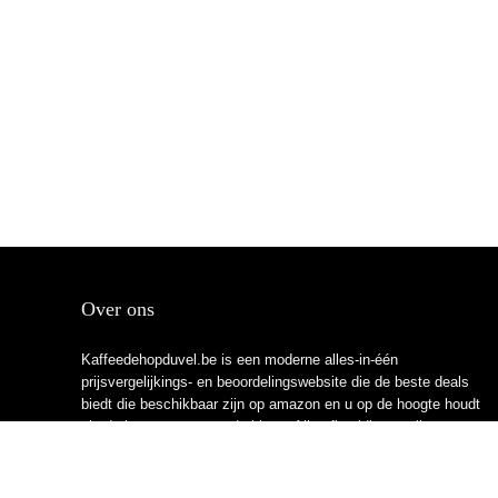
Over ons
Kaffeedehopduvel.be is een moderne alles-in-één
prijsvergelijkings- en beoordelingswebsite die de beste deals
biedt die beschikbaar zijn op amazon en u op de hoogte houdt
via de laatst toegevoegde blogs. Alle afbeeldingen zijn
auteursrechtelijk beschermd door hun respectievelijke
eigenaren. Alle geciteerde inhoud is afgeleid van hun
respectievelijke bronnen.