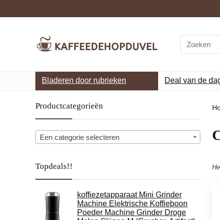
Search
for:
Bladeren door rubrieken
Deal van de da
Productcategorieën
H
‎
Een categorie selecteren
Topdeals!!
He
koffiezetapparaat Mini Grinder
Machine Elektrische Koffieboon
Poeder Machine Grinder Droge