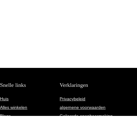
Snelle links
Verklaringen
Huis
Privacybeleid
Alles winkelen
algemene voorwaarden
Blogs
Gelieerde openbaarmaking
Onze webshops
Adverteren