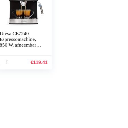
Ufesa CE7240
Espressomachine,
850 W, afneembare
container 1,6 l, 20
bar, 2
gebruiksmogelijkhed
€
119.41
en, koffiepad of
koffiezetapparaat,
verstelbare
verstuiver,
zwart/zilver,Ce7240
Inox