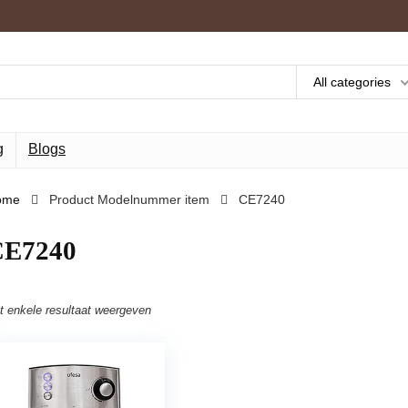
All categories
g
Blogs
ome
Product Modelnummer item
‎CE7240
CE7240
t enkele resultaat weergeven