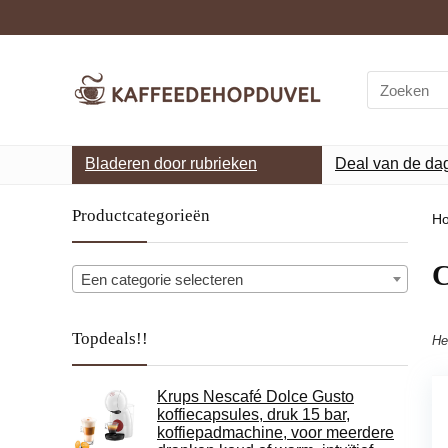
Search
for:
Bladeren door rubrieken
Deal van de da
Productcategorieën
H
‎
Een categorie selecteren
Topdeals!!
He
Krups Nescafé Dolce Gusto
koffiecapsules, druk 15 bar,
koffiepadmachine, voor meerdere