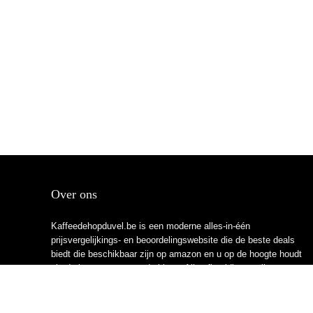
Over ons
Kaffeedehopduvel.be is een moderne alles-in-één
prijsvergelijkings- en beoordelingswebsite die de beste deals
biedt die beschikbaar zijn op amazon en u op de hoogte houdt
via de laatst toegevoegde blogs. Alle afbeeldingen zijn
auteursrechtelijk beschermd door hun respectievelijke
eigenaren. Alle geciteerde inhoud is afgeleid van hun
respectievelijke bronnen.