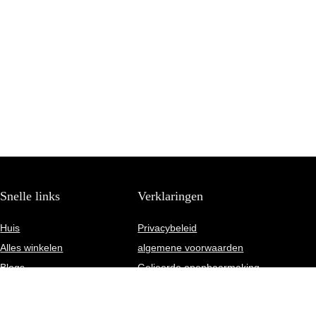
Snelle links
Verklaringen
Huis
Privacybeleid
Alles winkelen
algemene voorwaarden
Blogs
Gelieerde openbaarmaking
Onze webshops
Adverteren