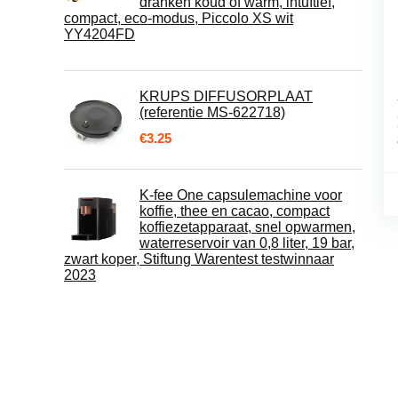
dranken koud of warm, intuïtief,
compact, eco-modus, Piccolo XS wit
YY4204FD
KRUPS DIFFUSORPLAAT
(referentie MS-622718)
€
3.25
K-fee One capsulemachine voor
koffie, thee en cacao, compact
koffiezetapparaat, snel opwarmen,
waterreservoir van 0,8 liter, 19 bar,
zwart koper, Stiftung Warentest testwinnaar
2023