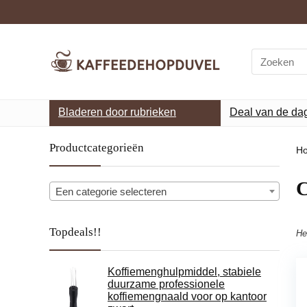
Search
for:
Bladeren door rubrieken
Deal van de da
Productcategorieën
H
‎
Een categorie selecteren
Topdeals!!
He
Koffiemenghulpmiddel, stabiele
duurzame professionele
koffiemengnaald voor op kantoor