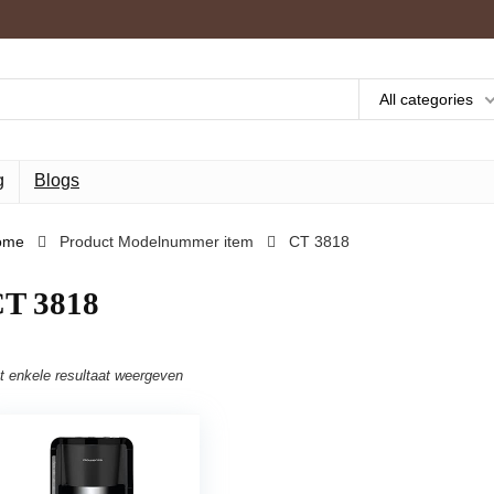
All categories
g
Blogs
ome
Product Modelnummer item
‎CT 3818
CT 3818
t enkele resultaat weergeven