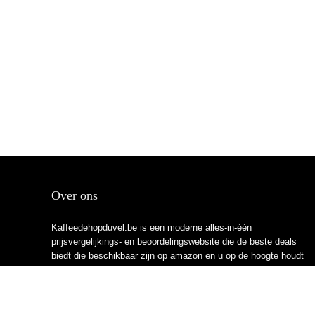
Over ons
Kaffeedehopduvel.be is een moderne alles-in-één
prijsvergelijkings- en beoordelingswebsite die de beste deals
biedt die beschikbaar zijn op amazon en u op de hoogte houdt
via de laatst toegevoegde blogs. Alle afbeeldingen zijn
auteursrechtelijk beschermd door hun respectievelijke
eigenaren. Alle geciteerde inhoud is afgeleid van hun
respectievelijke bronnen.