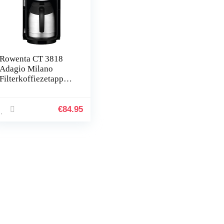
Rowenta CT 3818
Adagio Milano
Filterkoffiezetappara
at, Roestvrij Staal,
10-15 Kopjes, 850
Watt, 1.5 L, Zwart
€
84.95