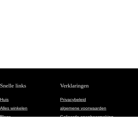
Snelle links
Verklaringen
Huis
Privacybeleid
Alles winkelen
algemene voorwaarden
Blogs
Gelieerde openbaarmaking
Onze webshops
Adverteren