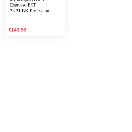
Espresso ECP
33.21.BK Professionele
espressomachine met
aluminium afwerking,
incl. traditioneel
€
140.58
melkschuimmondstuk,
kopjeswarmer en
warmwaterfunctie,
zwart