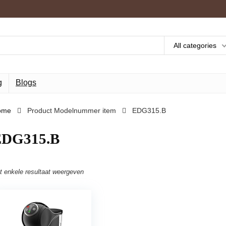
All categories
g
Blogs
ome
Product Modelnummer item
‎EDG315.B
EDG315.B
t enkele resultaat weergeven