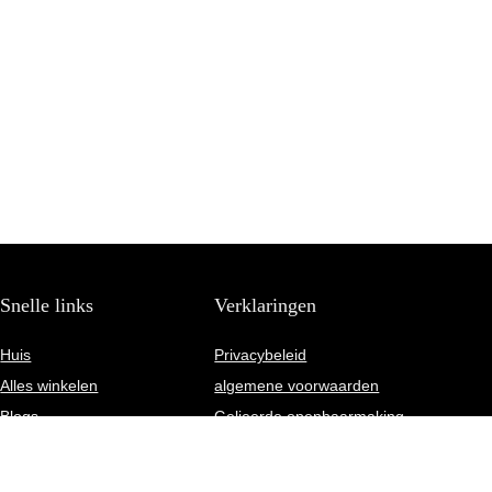
Snelle links
Verklaringen
Huis
Privacybeleid
Alles winkelen
algemene voorwaarden
Blogs
Gelieerde openbaarmaking
Onze webshops
Adverteren