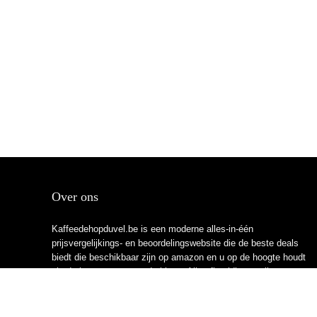
Over ons
Kaffeedehopduvel.be is een moderne alles-in-één
prijsvergelijkings- en beoordelingswebsite die de beste deals
biedt die beschikbaar zijn op amazon en u op de hoogte houdt
via de laatst toegevoegde blogs. Alle afbeeldingen zijn
auteursrechtelijk beschermd door hun respectievelijke
eigenaren. Alle geciteerde inhoud is afgeleid van hun
respectievelijke bronnen.