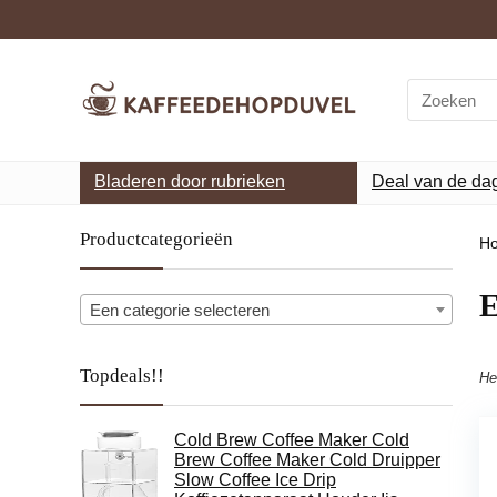
Search
for:
Bladeren door rubrieken
Deal van de da
Productcategorieën
H
‎
Een categorie selecteren
Topdeals!!
He
Cold Brew Coffee Maker Cold
Brew Coffee Maker Cold Druipper
Slow Coffee Ice Drip