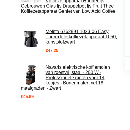
Koffiezetapparaat Houder Ijs
Gebrouwen Glas Ijs Druppelpot Ijs Fruit Thee
Koffiezetapparaat Geniet van Low Acid Coffee
Melitta 6762891 1023-06 Easy
Therm filterkoffiezetapparaat 1050,
kunststofzwart
€
47.25
Navaris elektrische koffiemolen
van roestvrij staal - 200 W -
Professionele molen voor 14
kopjes - Bonenmaler met 18
maalgraden - Zwart
€
45.99