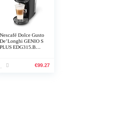
Nescafé Dolce Gusto
De’Longhi GENIO S
PLUS EDG315.B
Koffiezetapparaat
voor espresso en
andere automatische
€
99.27
dranken, zwart