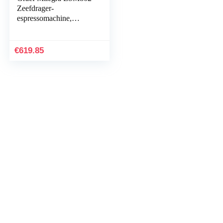
Zeefdrager-
espressomachine,
geïntegreerd maalwerk,
zwart
€
619.85