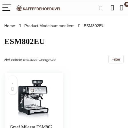
0
Home
Product Modelnummer item
‎ESM802EU
‎ESM802EU
Filter
Het enkele resultaat weergeven
Graef Milegra ESM802