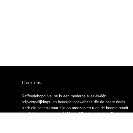
Over ons
Kaffeedehopduvel.be is een moderne alles-in-één
prijsvergelijkings- en beoordelingswebsite die de beste deals
biedt die beschikbaar zijn op amazon en u op de hoogte houdt
via de laatst toegevoegde blogs. Alle afbeeldingen zijn
auteursrechtelijk beschermd door hun respectievelijke
eigenaren. Alle geciteerde inhoud is afgeleid van hun
respectievelijke bronnen.