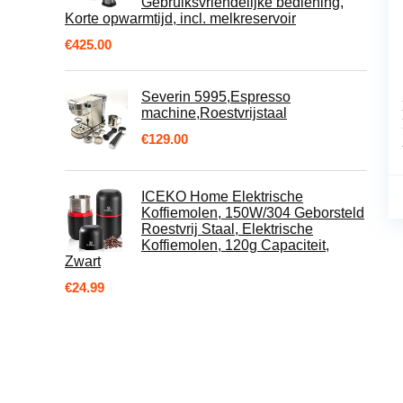
Gebruiksvriendelijke bediening,
Korte opwarmtijd, incl. melkreservoir
€
425.00
Severin 5995,Espresso
machine,Roestvrijstaal
€
129.00
ICEKO Home Elektrische
Koffiemolen, 150W/304 Geborsteld
Roestvrij Staal, Elektrische
Koffiemolen, 120g Capaciteit,
Zwart
€
24.99