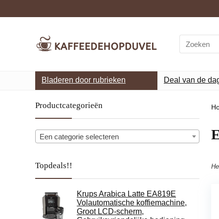
Search
for:
Bladeren door rubrieken
Deal van de da
Productcategorieën
H
‎
Een categorie selecteren
Topdeals!!
He
Krups Arabica Latte EA819E
Volautomatische koffiemachine,
Groot LCD-scherm,