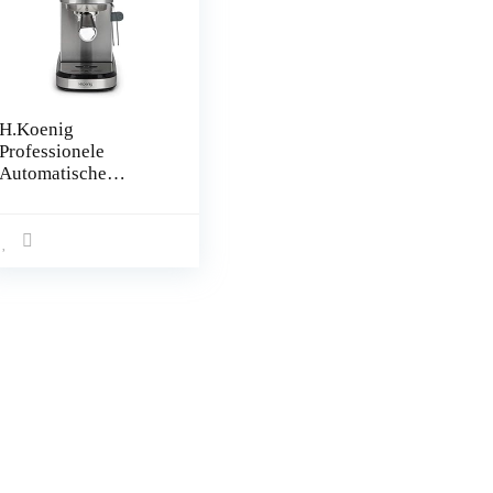
H.Koenig
Professionele
Automatische
Espressomachine
EXP820, 15 Bar,
Roestvrijstaal,
Draagbaar,
Thermoblocksysteem
, 1.1L, Geïntegreerde
Barometerpomp,
Bekerwarmer,
Stoompijpje, Koffie-
en Melkdranken