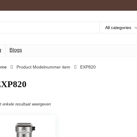
All categories
g
Blogs
ome
Product Modelnummer item
‎EXP820
EXP820
t enkele resultaat weergeven