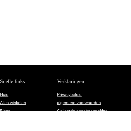
Snelle links
Verklaringen
Huis
Privacybeleid
Alles winkelen
algemene voorwaarden
Blogs
Gelieerde openbaarmaking
Onze webshops
Adverteren