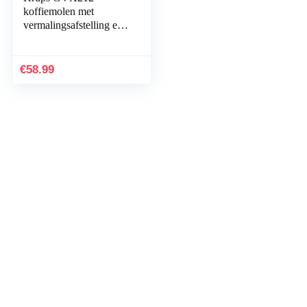
koffiemolen met
vermalingsafstelling en
kopje-selectiefunctie en
roestvrijstalen platte
braam, 227 gram, Zwart
€
58.99