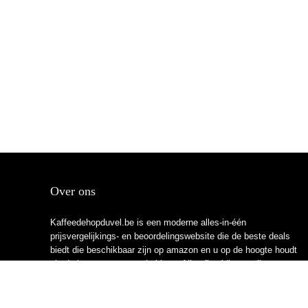
Over ons
Kaffeedehopduvel.be is een moderne alles-in-één
prijsvergelijkings- en beoordelingswebsite die de beste deals
biedt die beschikbaar zijn op amazon en u op de hoogte houdt
via de laatst toegevoegde blogs. Alle afbeeldingen zijn
auteursrechtelijk beschermd door hun respectievelijke
eigenaren. Alle geciteerde inhoud is afgeleid van hun
respectievelijke bronnen.