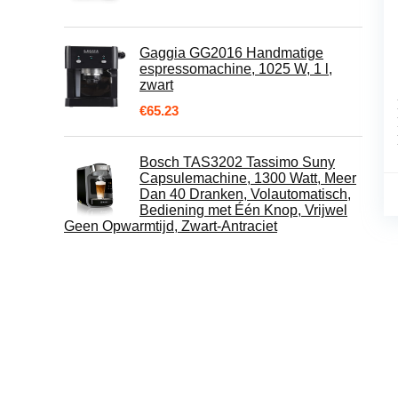
Gaggia GG2016 Handmatige
espressomachine, 1025 W, 1 l,
zwart
€
65.23
Bosch TAS3202 Tassimo Suny
Capsulemachine, 1300 Watt, Meer
Dan 40 Dranken, Volautomatisch,
Bediening met Één Knop, Vrijwel
Geen Opwarmtijd, Zwart-Antraciet