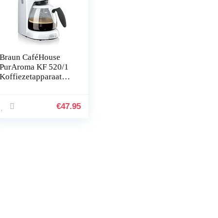
Braun CaféHouse
PurAroma KF 520/1
Koffiezetapparaat
met Glazen Aroma
Kan voor 10 Kopjes
Koffie, OptiBrew-
€
47.95
Technologie, Anti-
Drup Systeem,
1100W, Wit