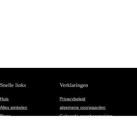
Snelle links
Verklaringen
Huis
Privacybeleid
Alles winkelen
algemene voorwaarden
Blogs
Gelieerde openbaarmaking
Onze webshops
Adverteren