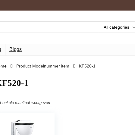
All categories
g
Blogs
ome
Product Modelnummer item
‎KF520-1
KF520-1
t enkele resultaat weergeven