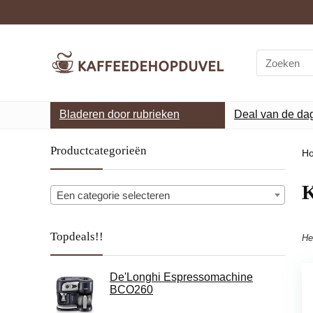
Search
for:
Bladeren door rubrieken
Deal van de da
Productcategorieën
H
‎
Een categorie selecteren
Topdeals!!
He
De'Longhi Espressomachine
BCO260