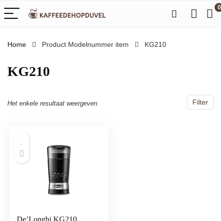
0
Home
Product Modelnummer item
‎KG210
‎KG210
Filter
Het enkele resultaat weergeven
De’Longhi KG210,