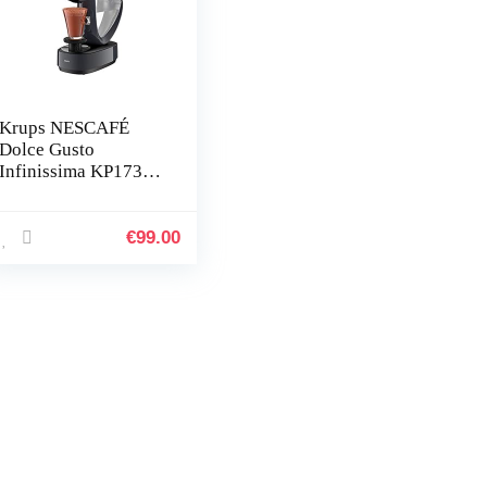
Krups NESCAFÉ
Dolce Gusto
Infinissima KP173B
koffiezetapparaat
voor warme en
koude dranken, 1,2 l
€
99.00
waterreservoir,
automatische
uitschakeling