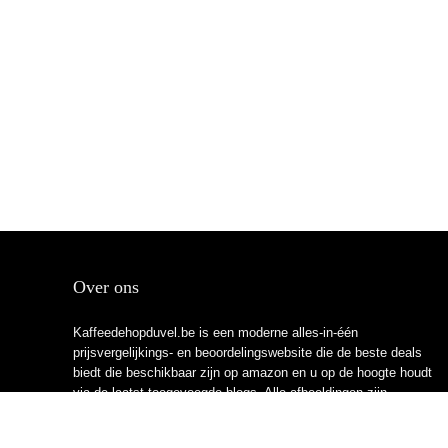
Over ons
Kaffeedehopduvel.be is een moderne alles-in-één
prijsvergelijkings- en beoordelingswebsite die de beste deals
biedt die beschikbaar zijn op amazon en u op de hoogte houdt
via de laatst toegevoegde blogs. Alle afbeeldingen zijn
auteursrechtelijk beschermd door hun respectievelijke
eigenaren. Alle geciteerde inhoud is afgeleid van hun