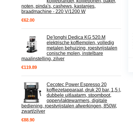
koffiebrander, koffiebonen, baker,
noten, pinda's, cashews, kastanjes,
braadmachine - 220 V/1200 W
€
62.00
De'longhi Dedica KG 520.M
elektrische koffiemolen, volledig
metalen behuizing, roestvrijstalen
conische molen, instelbare
maalinstelling, zilver
€
119.89
Cecotec Power Espresso 20
koffiezetapparaat, druk 20 bar, 1,5 l,
dubbele uitlaatarm, stoomboot,
oppervlaktewarmers, digitale
bediening, roestvrijstalen afwerkingen, 850W,
zwart/zilver
€
88.90