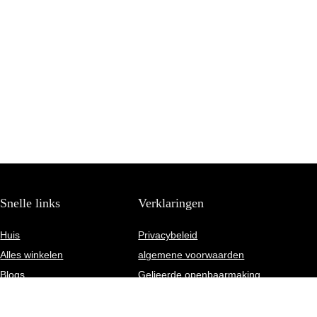
Snelle links
Verklaringen
Huis
Privacybeleid
Alles winkelen
algemene voorwaarden
Blogs
Gelieerde openbaarmaking
Onze webshops
Adverteren