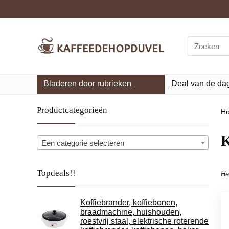
Search
for:
Bladeren door rubrieken
Deal van de da
Productcategorieën
H
‎
Een categorie selecteren
Topdeals!!
He
Koffiebrander, koffiebonen,
braadmachine, huishouden,
roestvrij staal, elektrische roterende