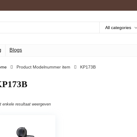
All categories
g
Blogs
ome
Product Modelnummer item
‎KP173B
KP173B
t enkele resultaat weergeven