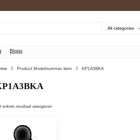
All categories
g
Blogs
ome
Product Modelnummer item
‎KP1A3BKA
‎KP1A3BKA
t enkele resultaat weergeven