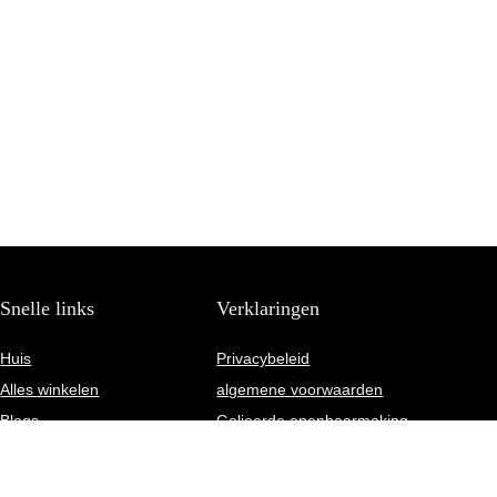
Snelle links
Verklaringen
Huis
Privacybeleid
Alles winkelen
algemene voorwaarden
Blogs
Gelieerde openbaarmaking
Onze webshops
Adverteren