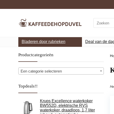
Search
for:
Bladeren door rubrieken
Deal van de da
Productcategorieën
H
Een categorie selecteren
Topdeals!!
He
Krups Excellence waterkoker
BW552D, elektrische RVS
waterkoker, draadloos, 1,7 liter