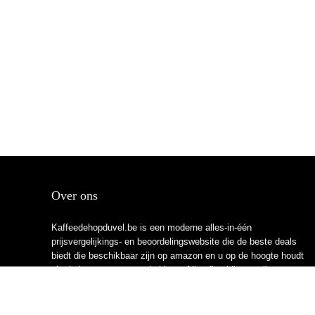
Over ons
Kaffeedehopduvel.be is een moderne alles-in-één
prijsvergelijkings- en beoordelingswebsite die de beste deals
biedt die beschikbaar zijn op amazon en u op de hoogte houdt
via de laatst toegevoegde blogs. Alle afbeeldingen zijn
auteursrechtelijk beschermd door hun respectievelijke
eigenaren. Alle geciteerde inhoud is afgeleid van hun
respectievelijke bronnen.