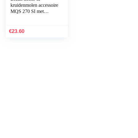
kruidenmolen accessoire
MQS 270 SI met
EasyClick Plus
Systeem, Accessoire
voor Braun staafmixers
€
23.60
serie MultiQuick 7 And
9, roestvrij staal/zilver