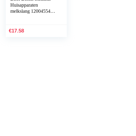
Huisapparaten
melkslang 12004554
compatibel met Bosch
koffiemachines
€
17.58