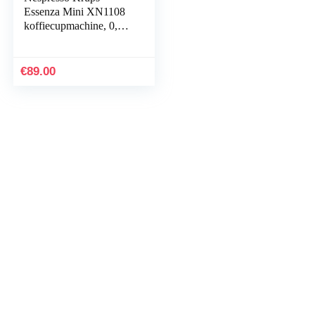
Essenza Mini XN1108
koffiecupmachine, 0,6
liter, 19 bar,
Energiebesparende
modus, Zwart
€
89.00