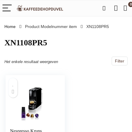
0
Home
Product Modelnummer item
‎XN1108PR5
‎XN1108PR5
Filter
Het enkele resultaat weergeven
Nespresso Krups