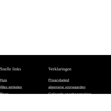
Snelle links
Verklaringen
Huis
Privacybeleid
Alles winkelen
algemene voorwaarden
Blogs
Gelieerde openbaarmaking
Onze webshops
Adverteren