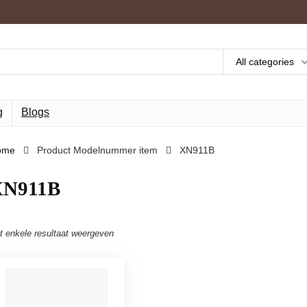
All categories
g
Blogs
ome
Product Modelnummer item
‎XN911B
XN911B
t enkele resultaat weergeven