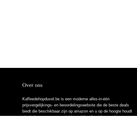
Over ons
Kaffeedehopduvel.be is een moderne alles-in-één
prijsvergelijkings- en beoordelingswebsite die de beste deals
biedt die beschikbaar zijn op amazon en u op de hoogte houdt
via de laatst toegevoegde blogs. Alle afbeeldingen zijn
auteursrechtelijk beschermd door hun respectievelijke
eigenaren. Alle geciteerde inhoud is afgeleid van hun
respectievelijke bronnen.