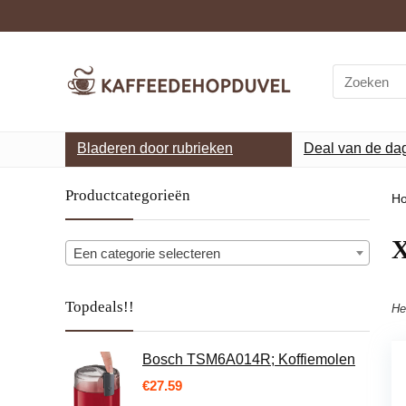
Search
for:
Bladeren door rubrieken
Deal van de da
Productcategorieën
H
‎
Een categorie selecteren
Topdeals!!
He
Bosch TSM6A014R; Koffiemolen
€
27.59