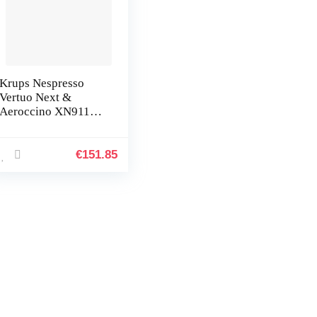
Krups Nespresso
Vertuo Next &
Aeroccino XN911B
koffiecupmachine,
Espresso, Grote
koffie, Vers gezette
€
151.85
koffie, Gran Lungo,
Melk recepten,
lichtgrijs