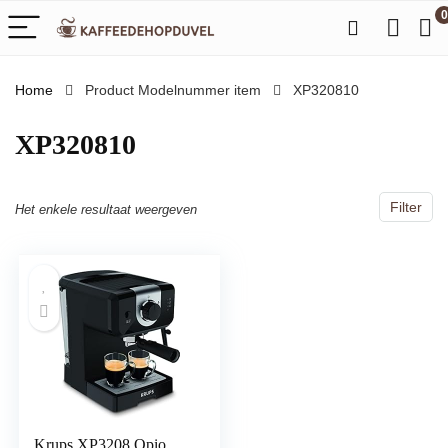
0
Home
Product Modelnummer item
‎XP320810
‎XP320810
Filter
Het enkele resultaat weergeven
Krups XP3208 Opio