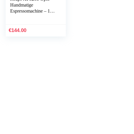
Handmatige
Espressomachine – 15
bar pompdruk –
stoompijpje voor
cappuccino
€
144.00