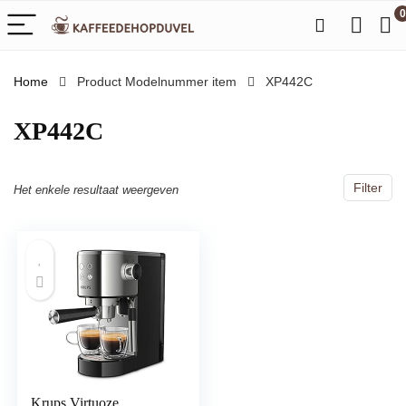
0
Home
Product Modelnummer item
‎XP442C
‎XP442C
Filter
Het enkele resultaat weergeven
Krups Virtuoze