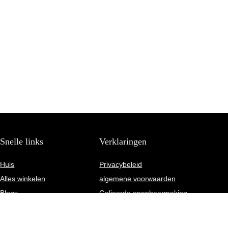
Snelle links
Verklaringen
Huis
Privacybeleid
Alles winkelen
algemene voorwaarden
Blogs
Gelieerde openbaarmaking
Onze webshops
Adverteren