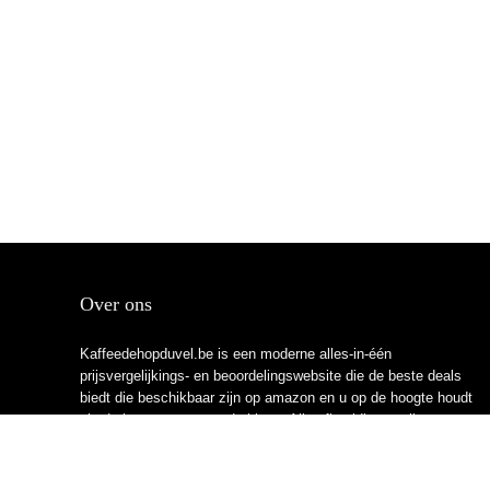
Over ons
Kaffeedehopduvel.be is een moderne alles-in-één
prijsvergelijkings- en beoordelingswebsite die de beste deals
biedt die beschikbaar zijn op amazon en u op de hoogte houdt
via de laatst toegevoegde blogs. Alle afbeeldingen zijn
auteursrechtelijk beschermd door hun respectievelijke
eigenaren. Alle geciteerde inhoud is afgeleid van hun
respectievelijke bronnen.