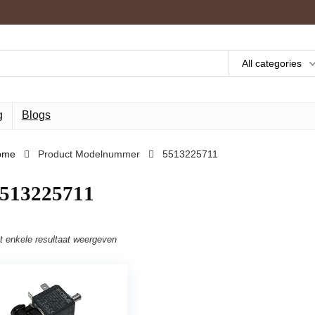
All categories
g
Blogs
ome
Product Modelnummer
‎5513225711
5513225711
t enkele resultaat weergeven