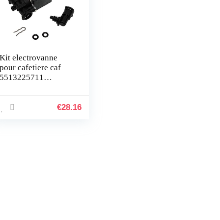
Kit electrovanne
pour cafetiere caf
5513225711
Delonghi
5513225711
€
28.16