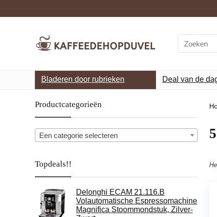
Search
for:
Bladeren door rubrieken
Deal van de da
Productcategorieën
H
‎
Een categorie selecteren
Topdeals!!
He
Delonghi ECAM 21.116.B
Volautomatische Espressomachine
Magnifica Stoommondstuk, Zilver-