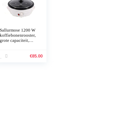
Sallurmose 1200 W
koffiebonenrooster,
grote capaciteit,
elektrische
koffiebonenrooster,
machine temperatuur
€
85.00
instelbaar