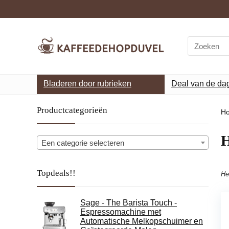
Search
for:
Bladeren door rubrieken
Deal van de da
Productcategorieën
H
Een categorie selecteren
Topdeals!!
He
Sage - The Barista Touch -
Espressomachine met
Automatische Melkopschuimer en