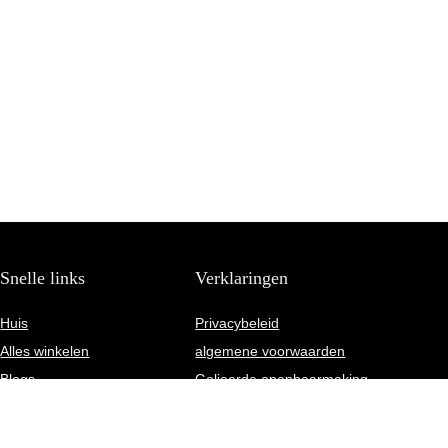
Snelle links
Verklaringen
Huis
Privacybeleid
Alles winkelen
algemene voorwaarden
Blogs
Gelieerde openbaarmaking
Onze webshops
Adverteren