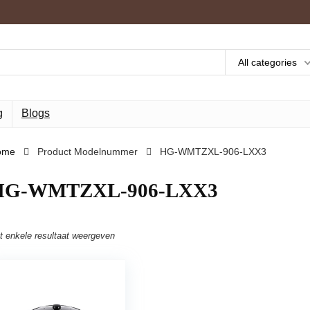
All categories
g
Blogs
ome
Product Modelnummer
‎HG-WMTZXL-906-LXX3
‎HG-WMTZXL-906-LXX3
t enkele resultaat weergeven