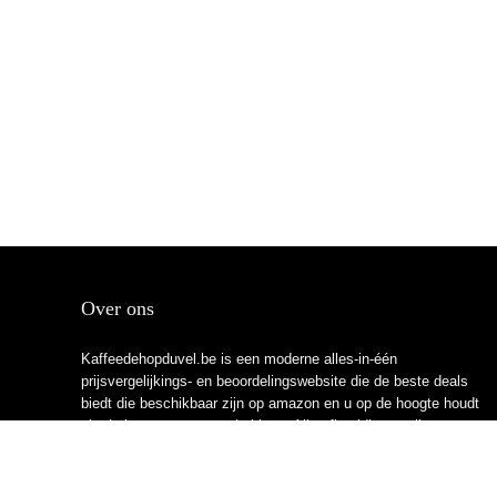
Over ons
Kaffeedehopduvel.be is een moderne alles-in-één
prijsvergelijkings- en beoordelingswebsite die de beste deals
biedt die beschikbaar zijn op amazon en u op de hoogte houdt
via de laatst toegevoegde blogs. Alle afbeeldingen zijn
auteursrechtelijk beschermd door hun respectievelijke
eigenaren. Alle geciteerde inhoud is afgeleid van hun
respectievelijke bronnen.