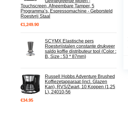
Geïntegreerde Molen -
Touchscreen, Afneembare Tamper, 5
Programma’s, Espressomachine - Geborsteld
Roestvrij Staal
€
1,249.90
SCYMX Elastische pers
Roestvrijstalen constante drukveer
saldo koffie distributeur tool (Color :
B, Size : 53 * 87mm)
Russell Hobbs Adventure Brushed
Koffiezetapparaat (incl. Glazen
Kan), RVS/Zwart, 10 Koppen (1,25
L), 24010-56
€
34.95