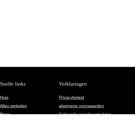
Snelle links
Verklaringen
Huis
Privacybeleid
Alles winkelen
algemene voorwaarden
Blogs
Gelieerde openbaarmaking
Onze webshops
Adverteren