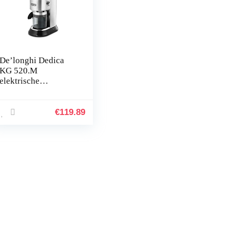
De’longhi Dedica
KG 520.M
elektrische
koffiemolen,
volledig metalen
behuizing,
€
119.89
roestvrijstalen
conische molen,
instelbare
maalinstelling, zilver