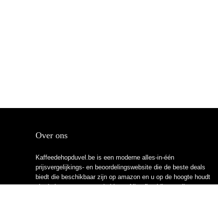
Over ons
Kaffeedehopduvel.be is een moderne alles-in-één
prijsvergelijkings- en beoordelingswebsite die de beste deals
biedt die beschikbaar zijn op amazon en u op de hoogte houdt
via de laatst toegevoegde blogs. Alle afbeeldingen zijn
auteursrechtelijk beschermd door hun respectievelijke
eigenaren. Alle geciteerde inhoud is afgeleid van hun
respectievelijke bronnen.