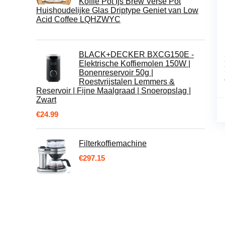
Koffie Pot Ijs Brew Verse Pot
Huishoudelijke Glas Driptype Geniet van Low
Acid Coffee LQHZWYC
BLACK+DECKER BXCG150E -
Elektrische Koffiemolen 150W |
Bonenreservoir 50g |
Roestvrijstalen Lemmers &
Reservoir | Fijne Maalgraad | Snoeropslag |
Zwart
€
24.99
Filterkoffiemachine
€
297.15