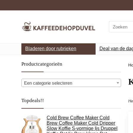
Search
for:
Bladeren door rubrieken
Deal van de da
Productcategorieën
H
‎
Een categorie selecteren
Topdeals!!
He
Cold Brew Coffee Maker Cold
Brew Coffee Maker Cold Dripper
Slow Koffie S-vormige Ijs Druppel